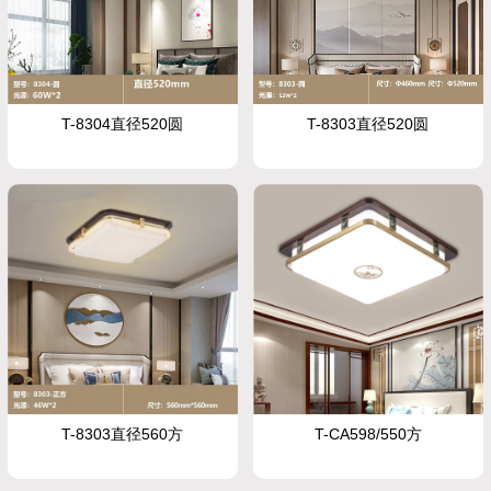
T-8304直径520圆
T-8303直径520圆
T-8303直径560方
T-CA598/550方