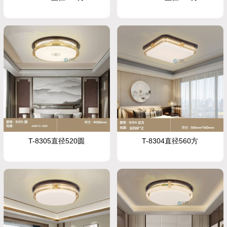
T-8305直径520圆
T-8304直径560方