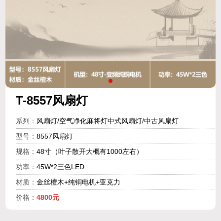
T-8557风扇灯
系列：
风扇灯/空气净化麻将灯中式风扇灯/中古风扇灯
型号：
8557风扇灯
规格：
48寸（叶子散开大概有1000左右）
功率：
45W*2三色LED
材质：
金丝檀木+纯铜电机+亚克力
价格：
4800元