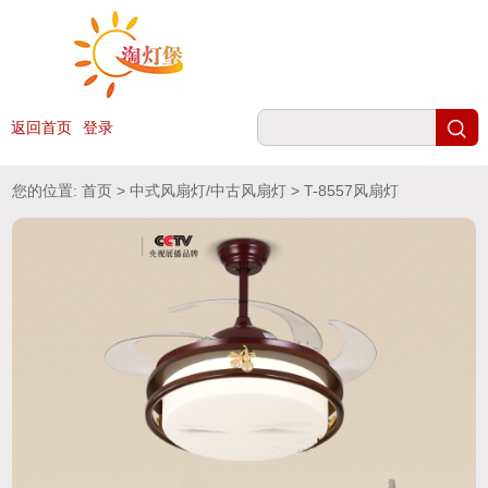
返回首页
登录
您的位置:
首页
>
中式风扇灯/中古风扇灯
> T-8557风扇灯