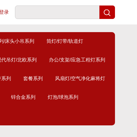
登录
列/床头小吊系列
筒灯/灯带/轨道灯
现代吊灯/北欧系列
办公/支架/应急工程灯系列
奢系列
套餐系列
风扇灯/空气净化麻将灯
锌合金系列
灯泡/球泡系列