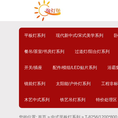
平板灯系列
现代新中式/宋式美学系列
卧
餐吊/茶室/书房灯系列
过道灯/阳台灯系列
开关/插座
配件/模组/LED贴片系列
浴霸
镜前灯系列
太阳能/户外灯系列
工程非标
木艺中式系列
铁艺吊灯系列
特价处理区
您的位置:
首页
>
中式平板灯系列
> T-8256/1200*800