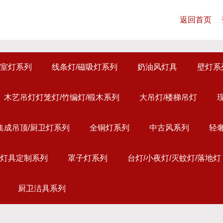
返回首页
室灯系列
线条灯/磁吸灯系列
奶油风灯具
壁灯系
木艺吊灯灯笼灯/竹编灯/椴木系列
大吊灯/楼梯吊灯
集成吊顶/厨卫灯系列
全铜灯系列
中古风系列
轻
灯具定制系列
罩子灯系列
台灯/小夜灯/灭蚊灯/落地灯
厨卫洁具系列