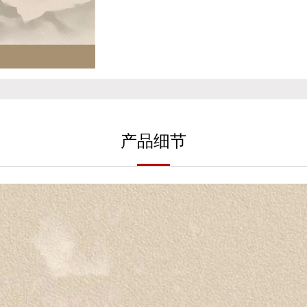
产
品细
节