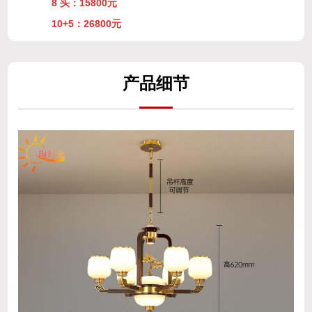
8 头：15800元
10+5：26800元
产
品细
节