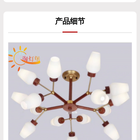
产
品细
节