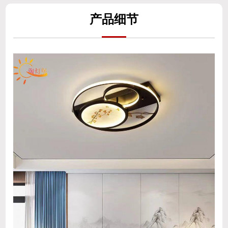
产
品细
节