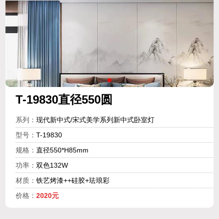
T-19830直径550圆
系列：
现代新中式/宋式美学系列新中式卧室灯
型号：
T-19830
规格：
直径550*H85mm
功率：
双色132W
材质：
铁艺烤漆++硅胶+珐琅彩
价格：
2020元