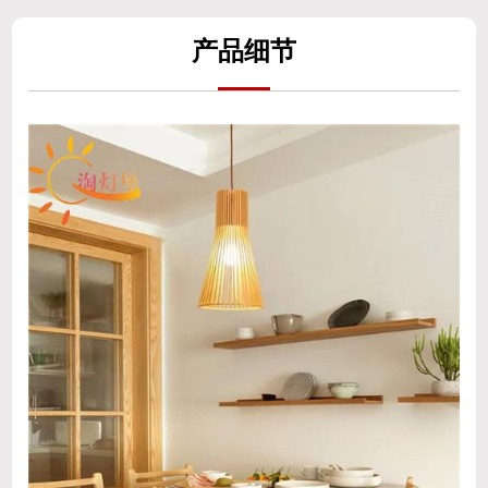
产
品细
节