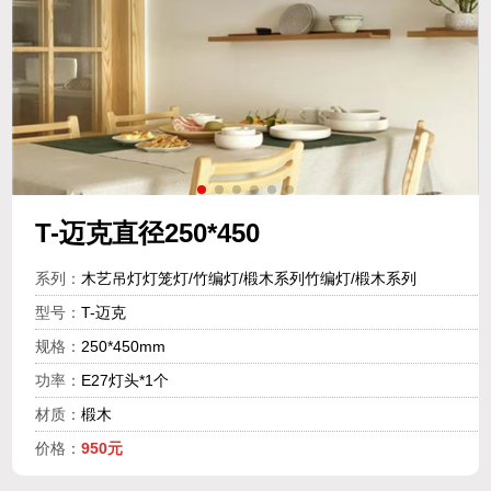
T-迈克直径250*450
系列：
木艺吊灯灯笼灯/竹编灯/椴木系列竹编灯/椴木系列
型号：
T-迈克
规格：
250*450mm
功率：
E27灯头*1个
材质：
椴木
价格：
950元