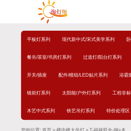
平板灯系列
现代新中式/宋式美学系列
卧
餐吊/茶室/书房灯系列
过道灯/阳台灯系列
开关/插座
配件/模组/LED贴片系列
浴霸
镜前灯系列
太阳能/户外灯系列
工程非标
木艺中式系列
铁艺吊灯系列
特价处理区
您的位置:
首页
>
楼中楼大吊灯
> T-福禄双全-铜+木