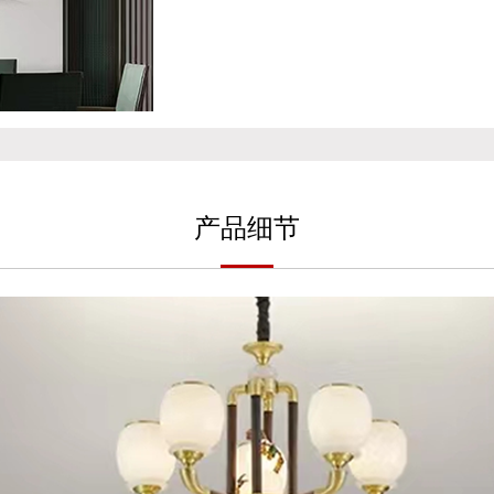
产
品细
节