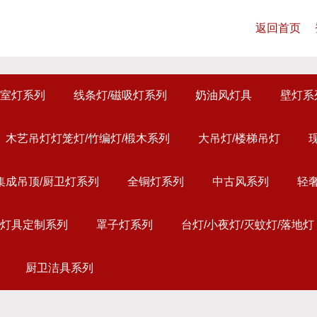
返回首页
室灯系列
线条灯/磁吸灯系列
奶油风灯具
壁灯系
木艺吊灯灯笼灯/竹编灯/椴木系列
大吊灯/楼梯吊灯
集成吊顶/厨卫灯系列
全铜灯系列
中古风系列
轻
灯具定制系列
罩子灯系列
台灯/小夜灯/灭蚊灯/落地灯
厨卫洁具系列