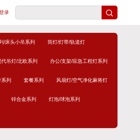
登录
列/床头小吊系列
筒灯/灯带/轨道灯
现代吊灯/北欧系列
办公/支架/应急工程灯系列
奢系列
套餐系列
风扇灯/空气净化麻将灯
锌合金系列
灯泡/球泡系列