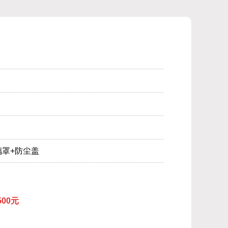
璃罩+防尘盖
500元