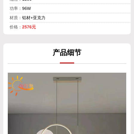
功率：
96W
材质：
铝材+亚克力
价格：
2576元
产
品细
节