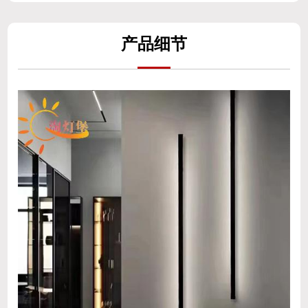
产
品细
节