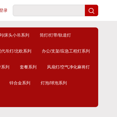
登录
列/床头小吊系列
筒灯/灯带/轨道灯
现代吊灯/北欧系列
办公/支架/应急工程灯系列
奢系列
套餐系列
风扇灯/空气净化麻将灯
锌合金系列
灯泡/球泡系列