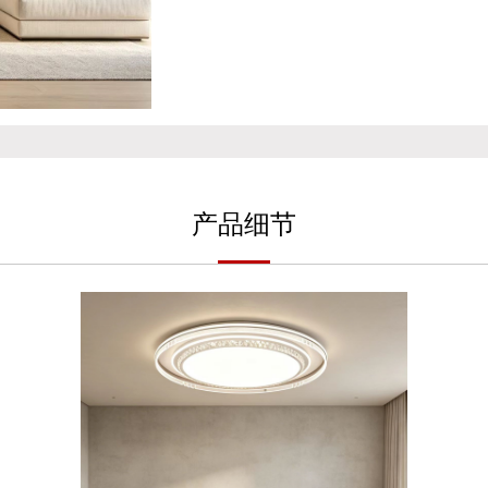
产
品细
节