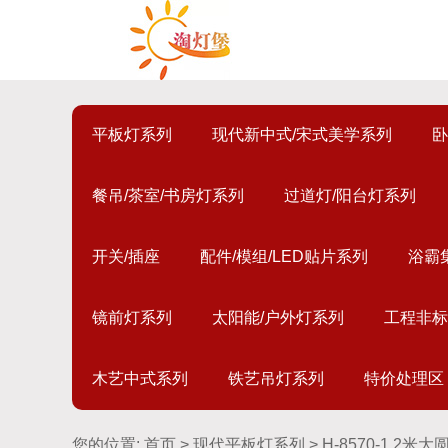
平板灯系列
现代新中式/宋式美学系列
卧
餐吊/茶室/书房灯系列
过道灯/阳台灯系列
开关/插座
配件/模组/LED贴片系列
浴霸
镜前灯系列
太阳能/户外灯系列
工程非标
木艺中式系列
铁艺吊灯系列
特价处理区
您的位置:
首页
>
现代平板灯系列
> H-8570-1.2米大