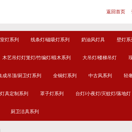
返回首页
室灯系列
线条灯/磁吸灯系列
奶油风灯具
壁灯系
木艺吊灯灯笼灯/竹编灯/椴木系列
大吊灯/楼梯吊灯
集成吊顶/厨卫灯系列
全铜灯系列
中古风系列
轻
灯具定制系列
罩子灯系列
台灯/小夜灯/灭蚊灯/落地灯
厨卫洁具系列
圆