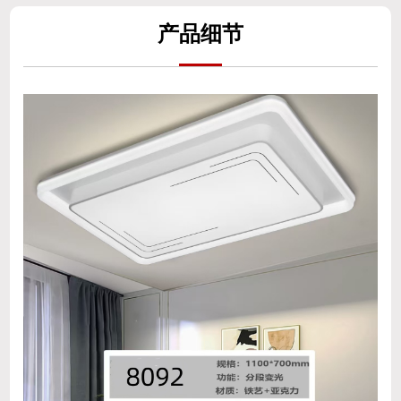
产
品细
节