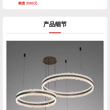
椭圆 3585元
产
品细
节