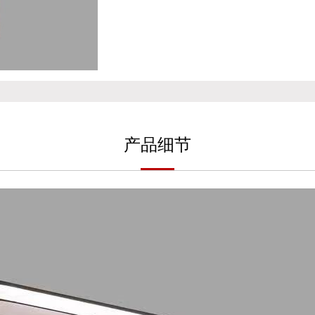
产
品细
节