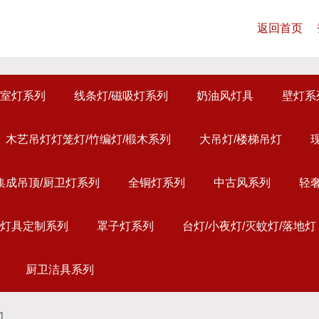
返回首页
室灯系列
线条灯/磁吸灯系列
奶油风灯具
壁灯系
木艺吊灯灯笼灯/竹编灯/椴木系列
大吊灯/楼梯吊灯
集成吊顶/厨卫灯系列
全铜灯系列
中古风系列
轻
灯具定制系列
罩子灯系列
台灯/小夜灯/灭蚊灯/落地灯
厨卫洁具系列
1