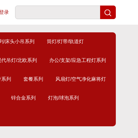
登录
列/床头小吊系列
筒灯/灯带/轨道灯
现代吊灯/北欧系列
办公/支架/应急工程灯系列
奢系列
套餐系列
风扇灯/空气净化麻将灯
锌合金系列
灯泡/球泡系列