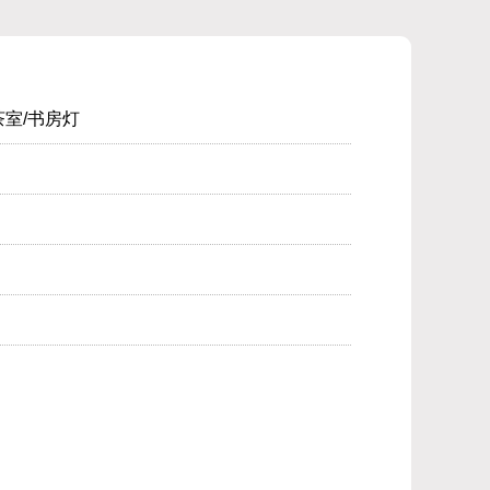
茶室/书房灯