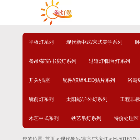
平板灯系列
现代新中式/宋式美学系列
卧
餐吊/茶室/书房灯系列
过道灯/阳台灯系列
开关/插座
配件/模组/LED贴片系列
浴霸
镜前灯系列
太阳能/户外灯系列
工程非标
木艺中式系列
铁艺吊灯系列
特价处理区
您的位置:
首页
>
现代餐吊/茶室/书房灯
> H-50161/3+