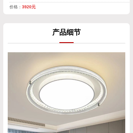
价格：
3920元
产
品细
节