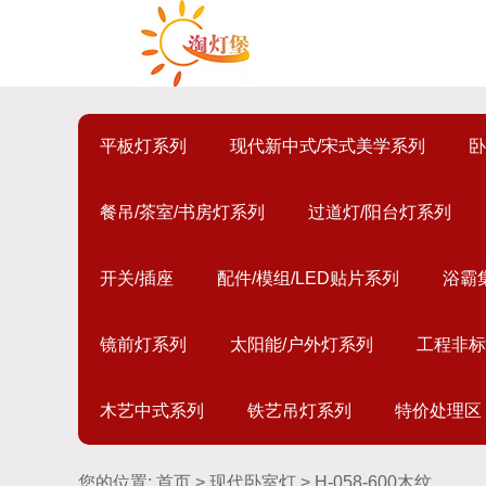
平板灯系列
现代新中式/宋式美学系列
卧
餐吊/茶室/书房灯系列
过道灯/阳台灯系列
开关/插座
配件/模组/LED贴片系列
浴霸
镜前灯系列
太阳能/户外灯系列
工程非标
木艺中式系列
铁艺吊灯系列
特价处理区
您的位置:
首页
>
现代卧室灯
> H-058-600木纹