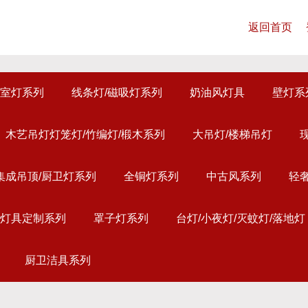
返回首页
室灯系列
线条灯/磁吸灯系列
奶油风灯具
壁灯系
木艺吊灯灯笼灯/竹编灯/椴木系列
大吊灯/楼梯吊灯
集成吊顶/厨卫灯系列
全铜灯系列
中古风系列
轻
灯具定制系列
罩子灯系列
台灯/小夜灯/灭蚊灯/落地灯
厨卫洁具系列