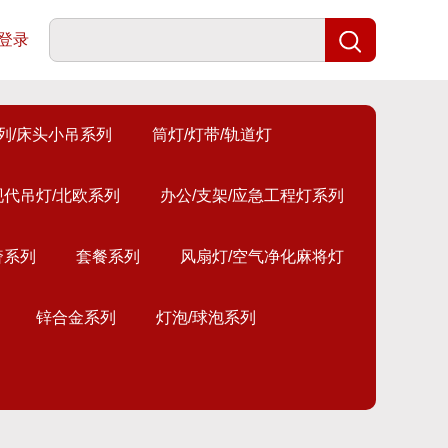
登录
列/床头小吊系列
筒灯/灯带/轨道灯
现代吊灯/北欧系列
办公/支架/应急工程灯系列
奢系列
套餐系列
风扇灯/空气净化麻将灯
锌合金系列
灯泡/球泡系列