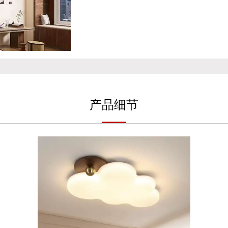
产
品细
节