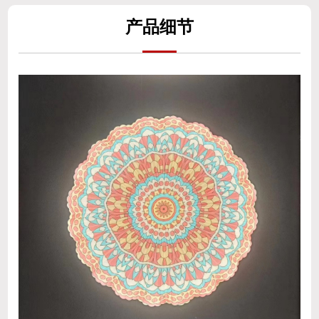
产
品细
节