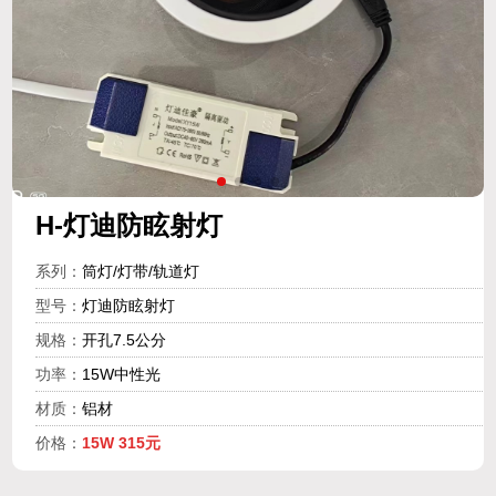
H-灯迪防眩射灯
系列：
筒灯/灯带/轨道灯
型号：
灯迪防眩射灯
规格：
开孔7.5公分
功率：
15W中性光
材质：
铝材
价格：
15W 315元