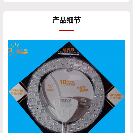
产
品细
节