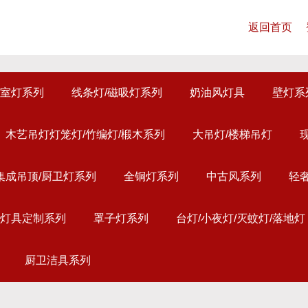
返回首页
室灯系列
线条灯/磁吸灯系列
奶油风灯具
壁灯系
木艺吊灯灯笼灯/竹编灯/椴木系列
大吊灯/楼梯吊灯
集成吊顶/厨卫灯系列
全铜灯系列
中古风系列
轻
灯具定制系列
罩子灯系列
台灯/小夜灯/灭蚊灯/落地灯
厨卫洁具系列