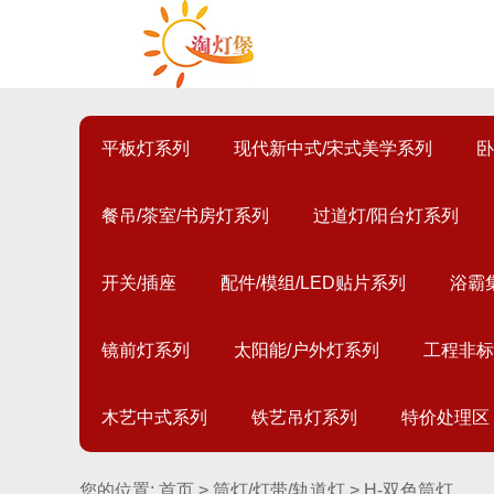
平板灯系列
现代新中式/宋式美学系列
卧
餐吊/茶室/书房灯系列
过道灯/阳台灯系列
开关/插座
配件/模组/LED贴片系列
浴霸
镜前灯系列
太阳能/户外灯系列
工程非标
木艺中式系列
铁艺吊灯系列
特价处理区
您的位置:
首页
>
筒灯/灯带/轨道灯
> H-双色筒灯