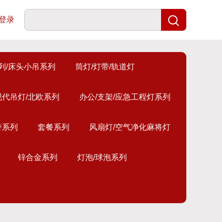
登录
列/床头小吊系列
筒灯/灯带/轨道灯
现代吊灯/北欧系列
办公/支架/应急工程灯系列
奢系列
套餐系列
风扇灯/空气净化麻将灯
锌合金系列
灯泡/球泡系列