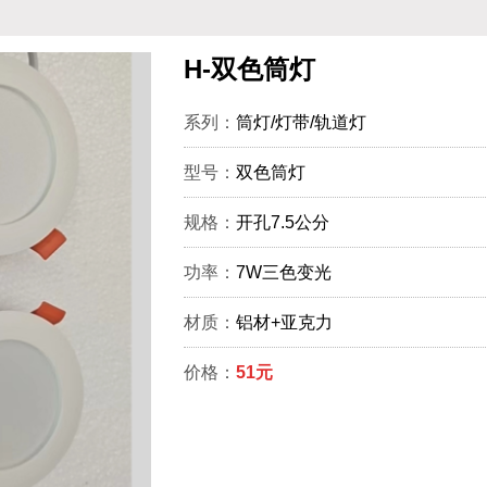
H-双色筒灯
系列：
筒灯/灯带/轨道灯
型号：
双色筒灯
规格：
开孔7.5公分
功率：
7W三色变光
材质：
铝材+亚克力
价格：
51元