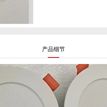
产
品细
节