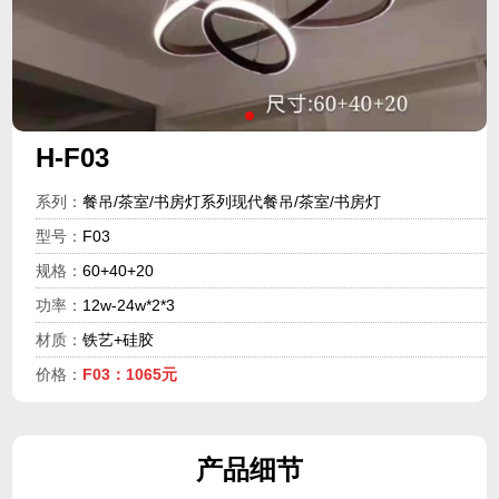
H-F03
系列：
餐吊/茶室/书房灯系列现代餐吊/茶室/书房灯
型号：
F03
规格：
60+40+20
功率：
12w-24w*2*3
材质：
铁艺+硅胶
价格：
F03：1065元
产
品细
节