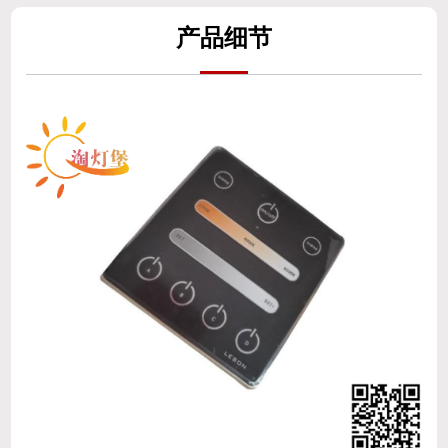
产
品细
节