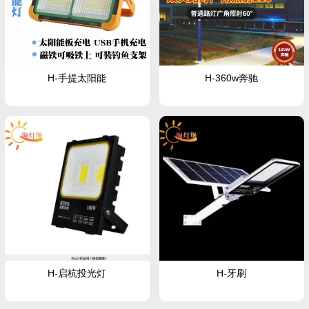
H-手提太阳能
H-360w奔驰
H-启杭投光灯
H-牙刷