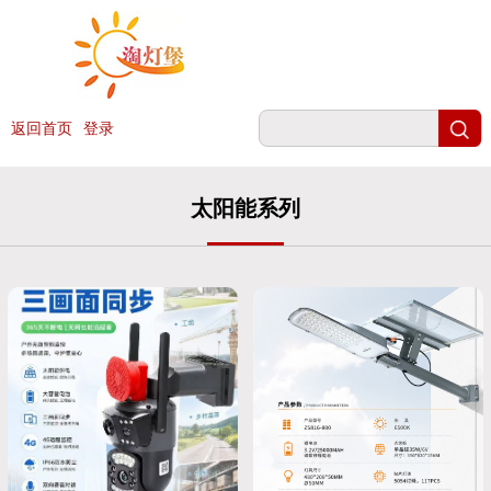
返回首页
登录
太阳能系列