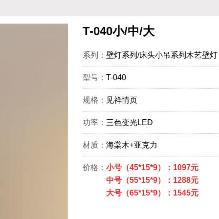
T-040小/中/大
系列：
壁灯系列/床头小吊系列木艺壁灯
型号：
T-040
规格：
见祥情页
功率：
三色变光LED
材质：
海棠木+亚克力
价格：
小号（45*15*9）：1097元
中号（55*15*9）：1288元
大号（65*15*9）：1545元