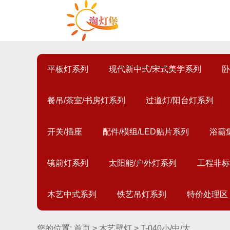
平板灯系列
现代新中式/宋式美学系列
卧
餐吊/茶室/书房灯系列
过道灯/阳台灯系列
开关/插座
配件/模组/LED贴片系列
浴霸
镜前灯系列
太阳能/户外灯系列
工程非标
木艺中式系列
铁艺吊灯系列
特价处理区
您的位置:
首页
>
木艺壁灯
> T-040小/中/大