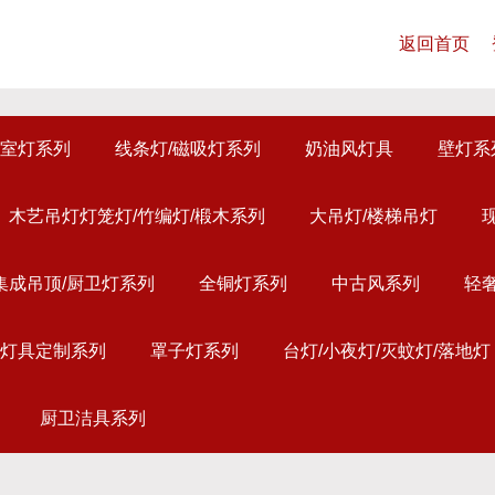
返回首页
室灯系列
线条灯/磁吸灯系列
奶油风灯具
壁灯系
木艺吊灯灯笼灯/竹编灯/椴木系列
大吊灯/楼梯吊灯
集成吊顶/厨卫灯系列
全铜灯系列
中古风系列
轻
灯具定制系列
罩子灯系列
台灯/小夜灯/灭蚊灯/落地灯
厨卫洁具系列