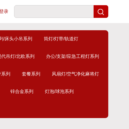
登录
列/床头小吊系列
筒灯/灯带/轨道灯
现代吊灯/北欧系列
办公/支架/应急工程灯系列
奢系列
套餐系列
风扇灯/空气净化麻将灯
锌合金系列
灯泡/球泡系列