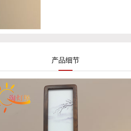
产
品细
节