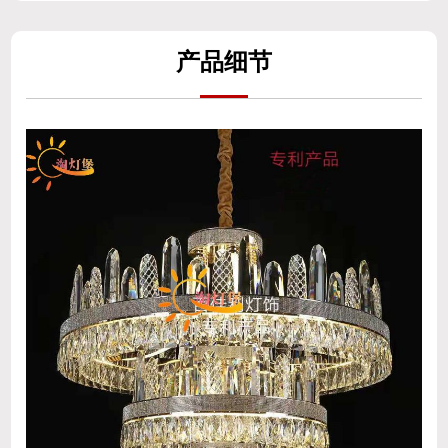
产
品细
节