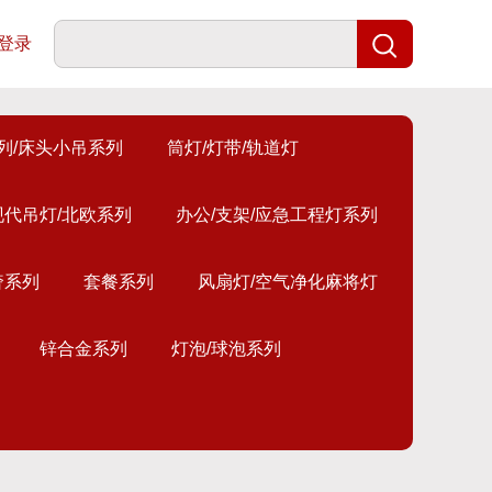
登录
列/床头小吊系列
筒灯/灯带/轨道灯
现代吊灯/北欧系列
办公/支架/应急工程灯系列
奢系列
套餐系列
风扇灯/空气净化麻将灯
锌合金系列
灯泡/球泡系列