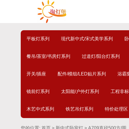
平板灯系列
现代新中式/宋式美学系列
卧
餐吊/茶室/书房灯系列
过道灯/阳台灯系列
开关/插座
配件/模组/LED贴片系列
浴霸
镜前灯系列
太阳能/户外灯系列
工程非标
木艺中式系列
铁艺吊灯系列
特价处理区
您的位置:
首页
>
新中式卧室灯
> A709直径500方/圆