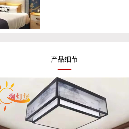
产
品细
节