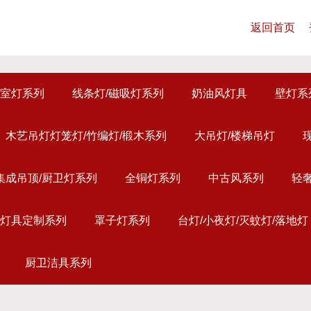
返回首页
室灯系列
线条灯/磁吸灯系列
奶油风灯具
壁灯系
木艺吊灯灯笼灯/竹编灯/椴木系列
大吊灯/楼梯吊灯
集成吊顶/厨卫灯系列
全铜灯系列
中古风系列
轻
灯具定制系列
罩子灯系列
台灯/小夜灯/灭蚊灯/落地灯
厨卫洁具系列