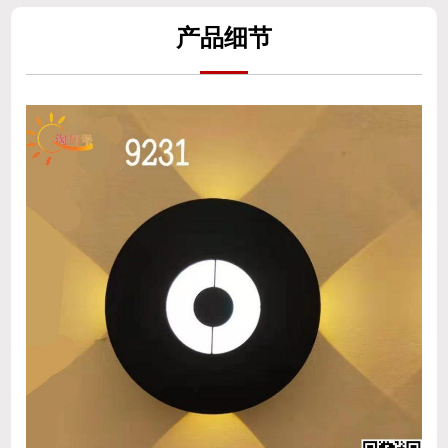
产
品细
节