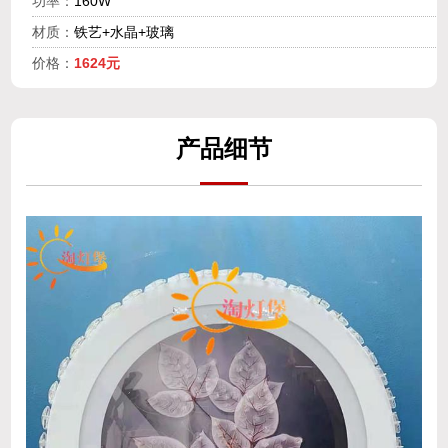
功率：
160W
材质：
铁艺+水晶+玻璃
价格：
1624元
产
品细
节