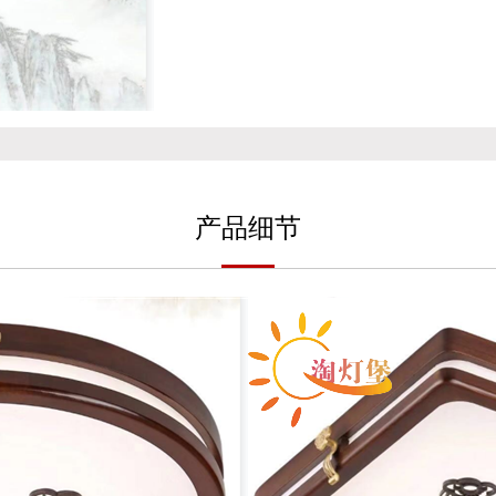
产
品细
节