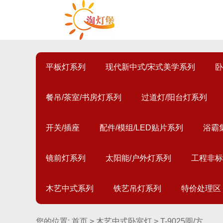
平板灯系列
现代新中式/宋式美学系列
卧
餐吊/茶室/书房灯系列
过道灯/阳台灯系列
开关/插座
配件/模组/LED贴片系列
浴霸
镜前灯系列
太阳能/户外灯系列
工程非标
木艺中式系列
铁艺吊灯系列
特价处理区
您的位置:
首页
>
木艺中式卧室灯
> T-9025圆/方