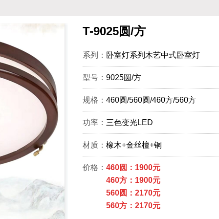
T-9025圆/方
系列：
卧室灯系列木艺中式卧室灯
型号：
9025圆/方
规格：
460圆/560圆/460方/560方
功率：
三色变光LED
材质：
橡木+金丝檀+铜
价格：
460圆：1900元
460方：1900元
560圆：2170元