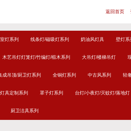
返回首页
室灯系列
线条灯/磁吸灯系列
奶油风灯具
壁灯系
木艺吊灯灯笼灯/竹编灯/椴木系列
大吊灯/楼梯吊灯
集成吊顶/厨卫灯系列
全铜灯系列
中古风系列
轻
灯具定制系列
罩子灯系列
台灯/小夜灯/灭蚊灯/落地灯
厨卫洁具系列