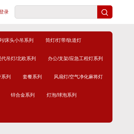
登录
列/床头小吊系列
筒灯/灯带/轨道灯
现代吊灯/北欧系列
办公/支架/应急工程灯系列
奢系列
套餐系列
风扇灯/空气净化麻将灯
锌合金系列
灯泡/球泡系列