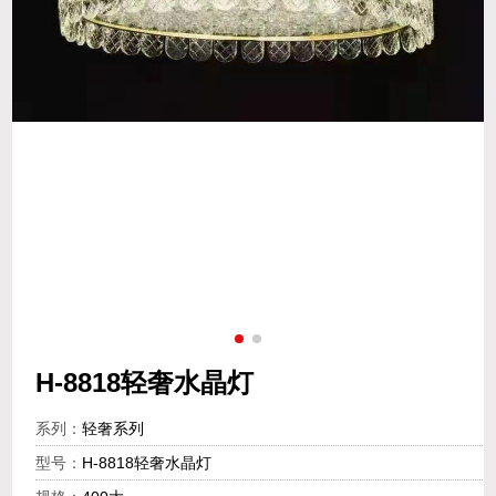
H-8818轻奢水晶灯
系列：
轻奢系列
型号：
H-8818轻奢水晶灯