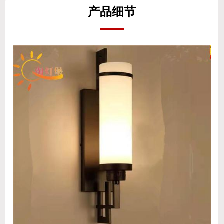
产
品细
节