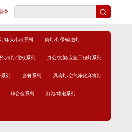
登录
列/床头小吊系列
筒灯/灯带/轨道灯
现代吊灯/北欧系列
办公/支架/应急工程灯系列
奢系列
套餐系列
风扇灯/空气净化麻将灯
锌合金系列
灯泡/球泡系列