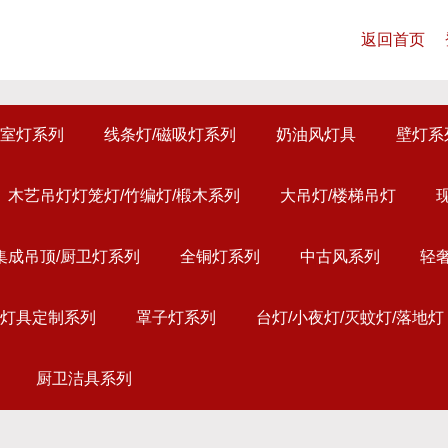
返回首页
室灯系列
线条灯/磁吸灯系列
奶油风灯具
壁灯系
木艺吊灯灯笼灯/竹编灯/椴木系列
大吊灯/楼梯吊灯
集成吊顶/厨卫灯系列
全铜灯系列
中古风系列
轻
灯具定制系列
罩子灯系列
台灯/小夜灯/灭蚊灯/落地灯
厨卫洁具系列