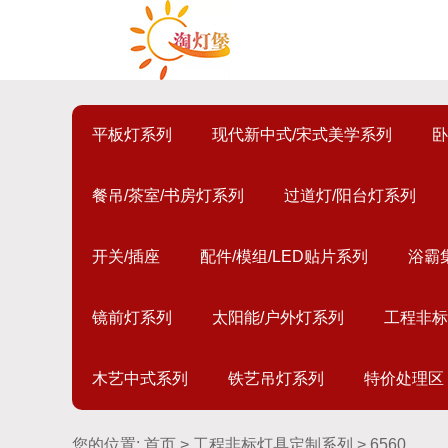
平板灯系列
现代新中式/宋式美学系列
卧
餐吊/茶室/书房灯系列
过道灯/阳台灯系列
开关/插座
配件/模组/LED贴片系列
浴霸
镜前灯系列
太阳能/户外灯系列
工程非标
木艺中式系列
铁艺吊灯系列
特价处理区
您的位置:
首页
>
工程非标灯具定制系列
> 6560