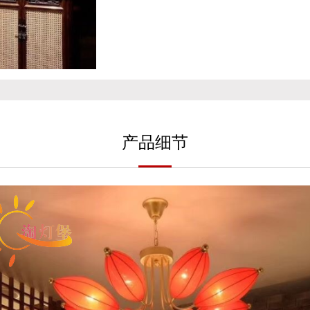
产
品细
节