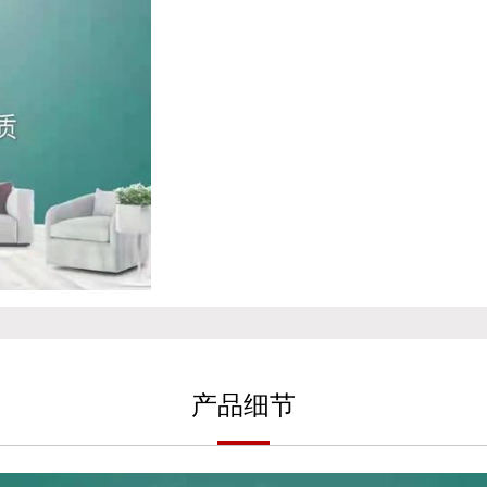
产
品细
节