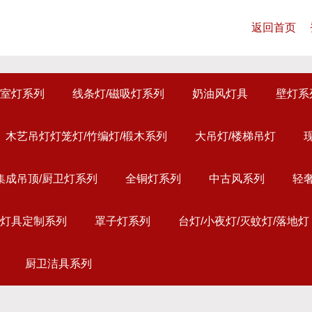
返回首页
室灯系列
线条灯/磁吸灯系列
奶油风灯具
壁灯系
木艺吊灯灯笼灯/竹编灯/椴木系列
大吊灯/楼梯吊灯
集成吊顶/厨卫灯系列
全铜灯系列
中古风系列
轻
灯具定制系列
罩子灯系列
台灯/小夜灯/灭蚊灯/落地灯
厨卫洁具系列