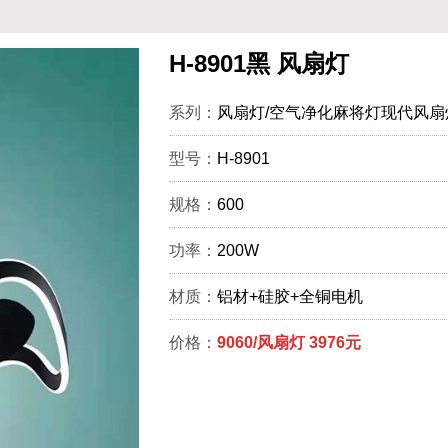
H-8901黑 风扇灯
系列：
风扇灯/空气净化麻将灯现代风扇
型号：
H-8901
规格：
600
功率：
200W
材质：
铝材+硅胶+全铜电机
价格：
9060/风扇灯 3976元