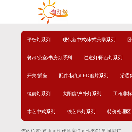
平板灯系列
现代新中式/宋式美学系列
卧
餐吊/茶室/书房灯系列
过道灯/阳台灯系列
开关/插座
配件/模组/LED贴片系列
浴霸
镜前灯系列
太阳能/户外灯系列
工程非标
木艺中式系列
铁艺吊灯系列
特价处理区
您的位置:
首页
>
现代风扇灯
> H-8901黑 风扇灯