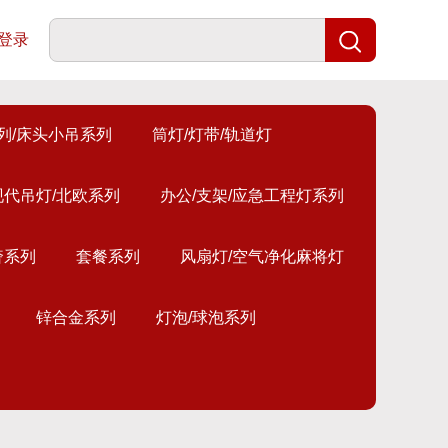
登录
列/床头小吊系列
筒灯/灯带/轨道灯
现代吊灯/北欧系列
办公/支架/应急工程灯系列
奢系列
套餐系列
风扇灯/空气净化麻将灯
锌合金系列
灯泡/球泡系列