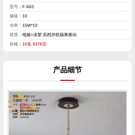
型号：
F-603
规格：
10
功率：
15W*10
材质：
电镀+滚塑 高档并联隔离驱动
价格：
产
品细
节