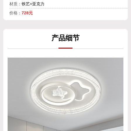
材质：
铁艺+亚克力
价格：
728元
产
品细
节