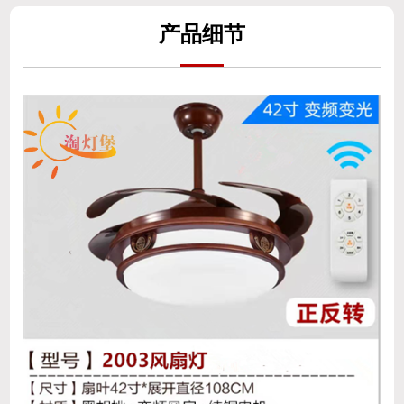
产
品细
节