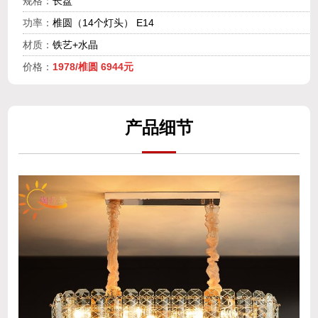
规格：
长盘
功率：
椎圆（14个灯头） E14
材质：
铁艺+水晶
价格：
1978/椎圆 6944元
产
品细
节