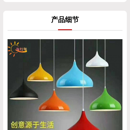
产
品细
节