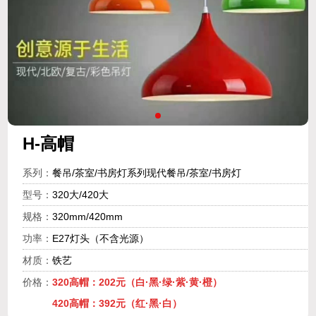
H-高帽
系列：
餐吊/茶室/书房灯系列现代餐吊/茶室/书房灯
型号：
320大/420大
规格：
320mm/420mm
功率：
E27灯头（不含光源）
材质：
铁艺
价格：
320高帽：202元（白·黑·绿·紫·黄·橙）
420高帽：392元（红·黑·白）