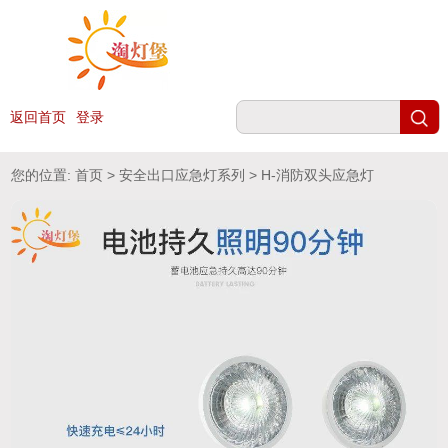
返回首页
登录
您的位置:
首页
>
安全出口应急灯系列
> H-消防双头应急灯