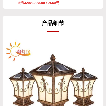
产
品细
节