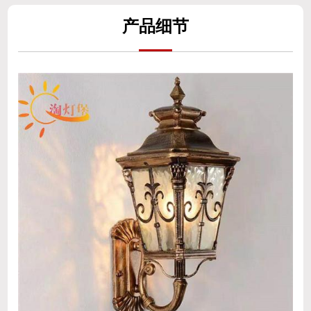
产
品细
节