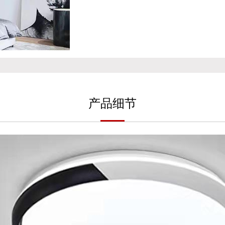
产
品细
节