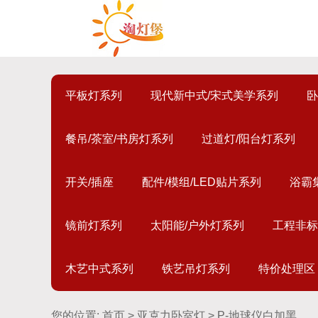
平板灯系列
现代新中式/宋式美学系列
卧
餐吊/茶室/书房灯系列
过道灯/阳台灯系列
开关/插座
配件/模组/LED贴片系列
浴霸
镜前灯系列
太阳能/户外灯系列
工程非标
木艺中式系列
铁艺吊灯系列
特价处理区
您的位置:
首页
>
亚克力卧室灯
> P-地球仪白加黑