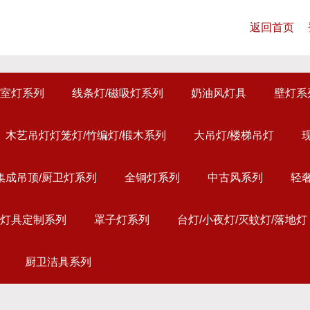
返回首页
室灯系列
线条灯/磁吸灯系列
奶油风灯具
壁灯系
木艺吊灯灯笼灯/竹编灯/椴木系列
大吊灯/楼梯吊灯
集成吊顶/厨卫灯系列
全铜灯系列
中古风系列
轻
灯具定制系列
罩子灯系列
台灯/小夜灯/灭蚊灯/落地灯
厨卫洁具系列