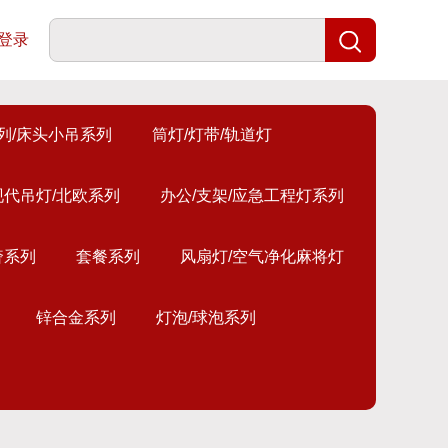
登录
列/床头小吊系列
筒灯/灯带/轨道灯
现代吊灯/北欧系列
办公/支架/应急工程灯系列
奢系列
套餐系列
风扇灯/空气净化麻将灯
锌合金系列
灯泡/球泡系列