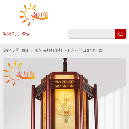
返回首页
登录
您的位置:
首页
>
木艺吊灯灯笼灯
> T-六角兰花340*380