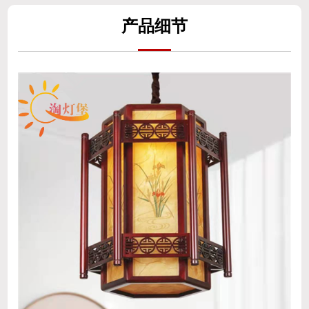
产
品细
节