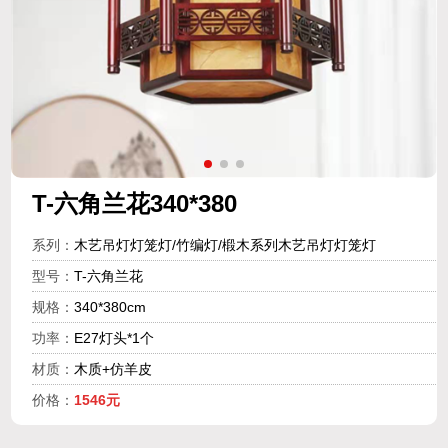
T-六角兰花340*380
系列：
木艺吊灯灯笼灯/竹编灯/椴木系列木艺吊灯灯笼灯
型号：
T-六角兰花
规格：
340*380cm
功率：
E27灯头*1个
材质：
木质+仿羊皮
价格：
1546元